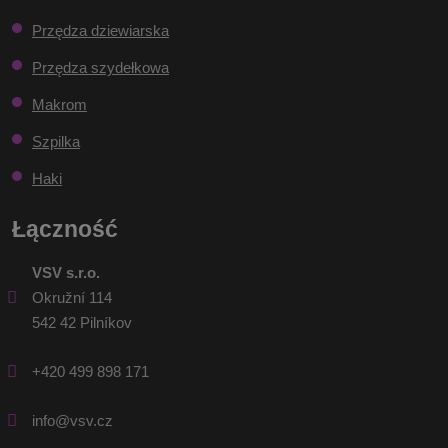
zostać
Przędza dziewiarska
wysłany
Przędza szydełkowa
Makrom
Szpilka
Haki
Łączność
VSV s.r.o.
Okružní 114
542 42 Pilníkov
+420 499 898 171
info@vsv.cz