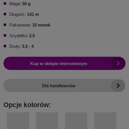
Waga:
50 g
Długość:
141 m
Pakowanie:
10 motek
Szydełko:
2,5
Druty:
3,5 - 4
Kup w sklepie internetowym
Dla handlowców
Opcje kolorów: