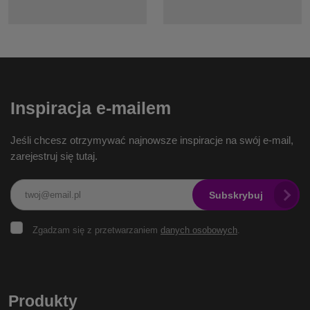
Inspiracja e-mailem
Jeśli chcesz otrzymywać najnowsze inspiracje na swój e-mail,
zarejestruj się tutaj.
Subskrybuj
Zgadzam
Zgadzam się z przetwarzaniem
danych osobowych
.
się
z
przetwarzaniem
Formularz
danych
osobowych
.
nie może
Produkty