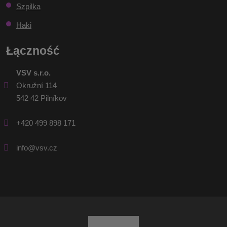
Szpilka
Haki
Łączność
VSV s.r.o.
Okružní 114
542 42 Pilníkov
+420 499 898 171
info@vsv.cz