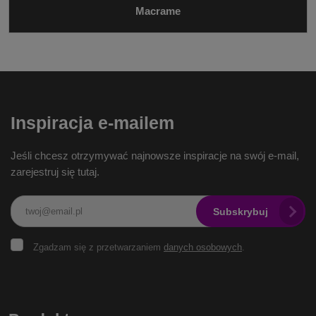
Macrame
Inspiracja e-mailem
Jeśli chcesz otrzymywać najnowsze inspiracje na swój e-mail,
zarejestruj się tutaj.
Subskrybuj
Zgadzam
Zgadzam się z przetwarzaniem
danych osobowych
.
się
z
przetwarzaniem
Formularz
danych
osobowych
.
nie może