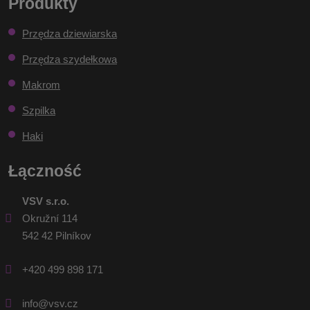
Produkty
zostać
Przędza dziewiarska
wysłany
Przędza szydełkowa
Makrom
Szpilka
Haki
Łączność
VSV s.r.o.
Okružní 114
542 42 Pilníkov
+420 499 898 171
info@vsv.cz