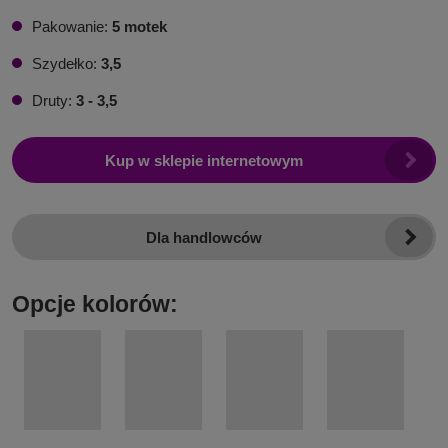
Pakowanie:
5 motek
Szydełko:
3,5
Druty:
3 - 3,5
Kup w sklepie internetowym
Dla handlowców
Opcje kolorów: