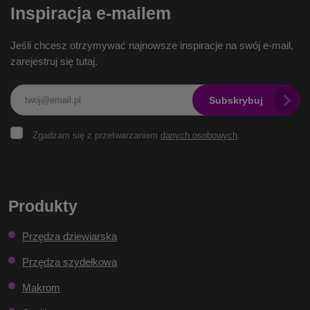
Inspiracja e-mailem
Jeśli chcesz otrzymywać najnowsze inspiracje na swój e-mail,
zarejestruj się tutaj.
Subskrybuj
Zgadzam
Zgadzam się z przetwarzaniem
danych osobowych
.
się
z
przetwarzaniem
Formularz
danych
osobowych
.
nie może
Produkty
zostać
Przędza dziewiarska
wysłany
Przędza szydełkowa
Makrom