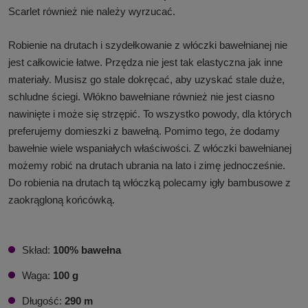
Scarlet również nie należy wyrzucać.
Robienie na drutach i szydełkowanie z włóczki bawełnianej nie
jest całkowicie łatwe. Przędza nie jest tak elastyczna jak inne
materiały. Musisz go stale dokręcać, aby uzyskać stale duże,
schludne ściegi. Włókno bawełniane również nie jest ciasno
nawinięte i może się strzępić. To wszystko powody, dla których
preferujemy domieszki z bawełną. Pomimo tego, że dodamy
bawełnie wiele wspaniałych właściwości. Z włóczki bawełnianej
możemy robić na drutach ubrania na lato i zimę jednocześnie.
Do robienia na drutach tą włóczką polecamy igły bambusowe z
zaokrągloną końcówką.
Skład:
100% bawełna
Waga:
100 g
Długość:
290 m