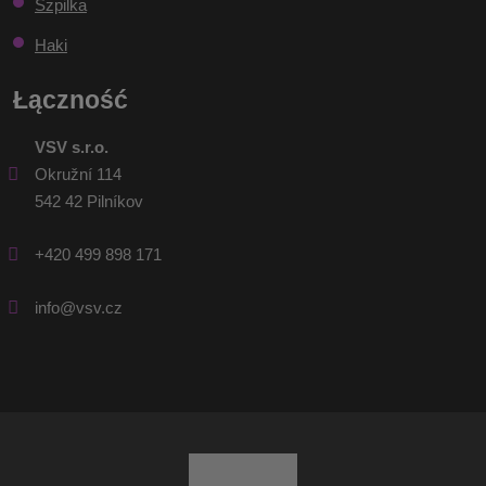
Szpilka
Haki
Łączność
VSV s.r.o.
Okružní 114
542 42 Pilníkov
+420 499 898 171
info@vsv.cz