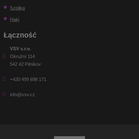
Szpilka
Haki
Łączność
VSV s.r.o.
Okružní 114
542 42 Pilníkov
+420 499 898 171
info@vsv.cz